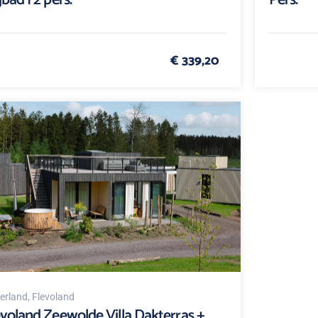
bad | 2 pers.
Pers.
€ 339,20
erland
, Flevoland
evoland Zeewolde Villa Dakterras +