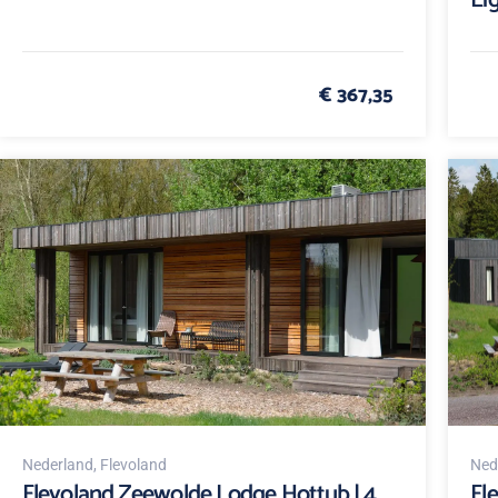
Lig
€ 367,35
Nederland
, Flevoland
Ned
Flevoland Zeewolde Lodge Hottub | 4
Fl