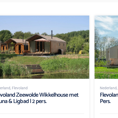
erland
, Flevoland
Nederland
evoland Zeewolde Wikkelhouse met
Flevolan
una & Ligbad | 2 pers.
Pers.