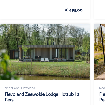
€ 495,00
Nederland
, Flevoland
Ned
Flevoland Zeewolde Lodge Hottub | 2
Fl
Pers.
Per