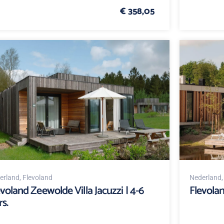
€ 358,05
erland
, Flevoland
Nederland
evoland Zeewolde Villa Jacuzzi | 4-6
Flevola
s.