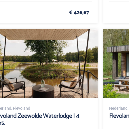
€ 426,67
erland
, Flevoland
Nederland
evoland Zeewolde Waterlodge | 4
Flevola
s.