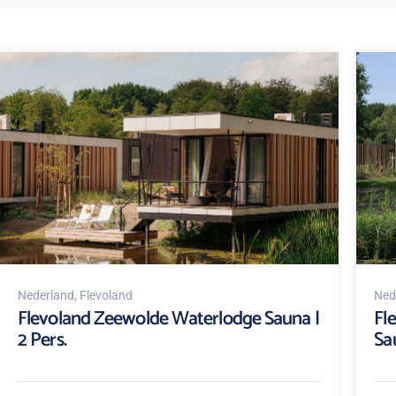
Nederland
, Flevoland
Ned
Flevoland Zeewolde Waterlodge Sauna |
Fl
2 Pers.
Sa