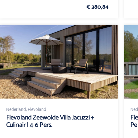
€ 380,84
Nederland
, Flevoland
Ned
Flevoland Zeewolde Villa Jacuzzi +
Fl
Culinair | 4-6 Pers.
Per