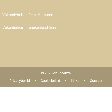
Vakantiehuis in Frankrijk huren
Vakantiehuis in Griekenland huren
© 2026
Viavacanza
 - 
 - 
 - 
Privacybeleid
Cookiebeleid
Links
Contact