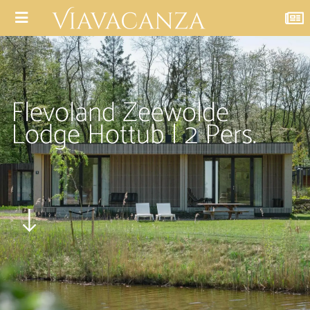
Flevoland Zeewolde
Lodge Hottub | 2 Pers.