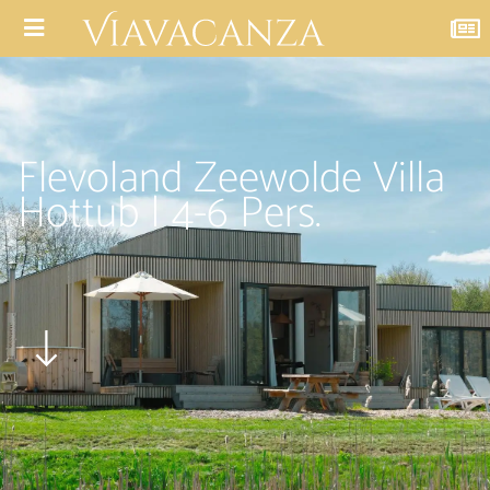
Flevoland Zeewolde Villa
Hottub | 4-6 Pers.