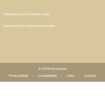
Vakantiehuis in Frankrijk huren
Vakantiehuis in Griekenland huren
© 2026
Viavacanza
 - 
 - 
 - 
Privacybeleid
Cookiebeleid
Links
Contact