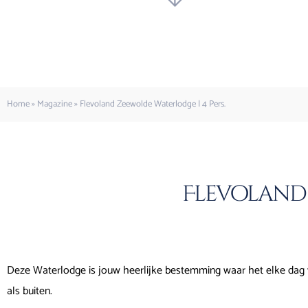
Home
»
Magazine
»
Flevoland Zeewolde Waterlodge | 4 Pers.
Flevoland 
Deze Waterlodge is jouw heerlijke bestemming waar het elke dag va
als buiten.