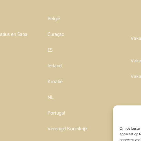
België
tatius en Saba
Curaçao
Vaka
ES
Vaka
Ierland
Vaka
Kroatië
NL
Portugal
Verenigd Koninkrijk
Om de beste e
apparaat op t
gegevens zoal