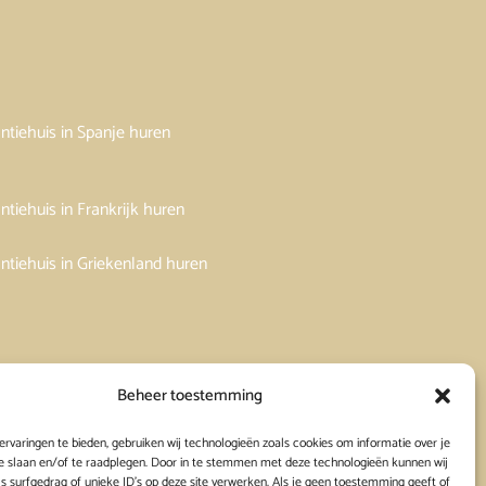
ntiehuis in Spanje huren
ntiehuis in Frankrijk huren
ntiehuis in Griekenland huren
Beheer toestemming
rvaringen te bieden, gebruiken wij technologieën zoals cookies om informatie over je
e slaan en/of te raadplegen. Door in te stemmen met deze technologieën kunnen wij
s surfgedrag of unieke ID's op deze site verwerken. Als je geen toestemming geeft of