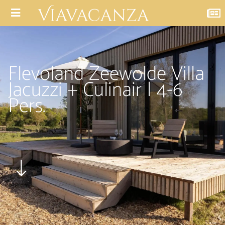
Flevoland Zeewolde Villa
Jacuzzi + Culinair | 4-6
Pers.