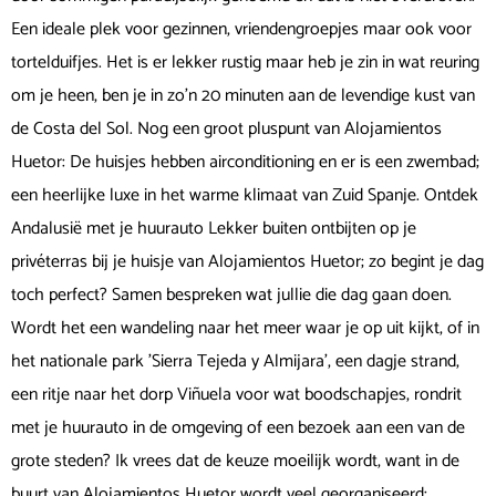
Een ideale plek voor gezinnen, vriendengroepjes maar ook voor
tortelduifjes. Het is er lekker rustig maar heb je zin in wat reuring
om je heen, ben je in zo’n 20 minuten aan de levendige kust van
de Costa del Sol. Nog een groot pluspunt van Alojamientos
Huetor: De huisjes hebben airconditioning en er is een zwembad;
een heerlijke luxe in het warme klimaat van Zuid Spanje. Ontdek
Andalusië met je huurauto Lekker buiten ontbijten op je
privéterras bij je huisje van Alojamientos Huetor; zo begint je dag
toch perfect? Samen bespreken wat jullie die dag gaan doen.
Wordt het een wandeling naar het meer waar je op uit kijkt, of in
het nationale park 'Sierra Tejeda y Almijara', een dagje strand,
een ritje naar het dorp Viñuela voor wat boodschapjes, rondrit
met je huurauto in de omgeving of een bezoek aan een van de
grote steden? Ik vrees dat de keuze moeilijk wordt, want in de
buurt van Alojamientos Huetor wordt veel georganiseerd: