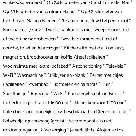
winkels/supermarkt * Op 24 kilometer van strand Torre del Mar *
Op 53 kilometer van centrum Málaga * Op 62 kilometer van
luchthaven Málaga Kamers * 3-kamer bungalow (1-4 personen) *
Formaat: ca. 72 m2 * Twee slaapkamers met tweepersoonsbed
of twee 1-persoonsbedden * Twee badkamers met bad of
douche, toilet en haardroger * Kitchenette met o.a. koelkast,
magnetron, broodrooster en koffie-/theefaciliteiten *
Woonruimte met (extra) sofabed * Airconditioning * Televisie *
Wi-Fi * Wasmachine * Strijkijzer en -plank * Terras met zitjes
Faciliteiten * Zwembad * Ligstoelen en parasols * Tuin *
Speeltuintje * Barbecue * Wi-Fi * Parkeergelegenheid Extra's *
Incheck mogelijk vanaf 16:00 uur * Uitchecken voor 11:00 uur *
Late check-out mogelijk o.b.v. beschikbaarheid (tegen betaling) *
Babybedje op aanvraag (gratis) * Accommodatie is niet
rolstoeltoegankelijk Verzorging * Je verblijft bij Alojamientos