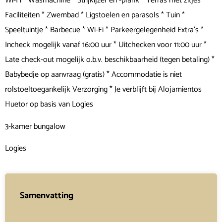
Wi-Fi * Wasmachine * Strijkijzer en -plank * Terras met zitjes
Faciliteiten * Zwembad * Ligstoelen en parasols * Tuin *
Speeltuintje * Barbecue * Wi-Fi * Parkeergelegenheid Extra's *
Incheck mogelijk vanaf 16:00 uur * Uitchecken voor 11:00 uur *
Late check-out mogelijk o.b.v. beschikbaarheid (tegen betaling) *
Babybedje op aanvraag (gratis) * Accommodatie is niet
rolstoeltoegankelijk Verzorging * Je verblijft bij Alojamientos
Huetor op basis van Logies
3-kamer bungalow
Logies
Samenvatting