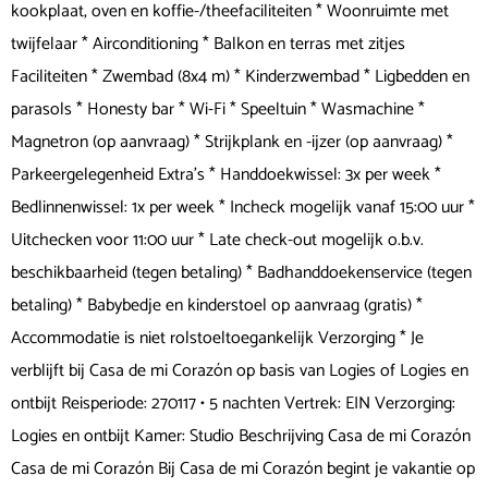
kookplaat, oven en koffie-/theefaciliteiten * Woonruimte met
twijfelaar * Airconditioning * Balkon en terras met zitjes
Faciliteiten * Zwembad (8x4 m) * Kinderzwembad * Ligbedden en
parasols * Honesty bar * Wi-Fi * Speeltuin * Wasmachine *
Magnetron (op aanvraag) * Strijkplank en -ijzer (op aanvraag) *
Parkeergelegenheid Extra's * Handdoekwissel: 3x per week *
Bedlinnenwissel: 1x per week * Incheck mogelijk vanaf 15:00 uur *
Uitchecken voor 11:00 uur * Late check-out mogelijk o.b.v.
beschikbaarheid (tegen betaling) * Badhanddoekenservice (tegen
betaling) * Babybedje en kinderstoel op aanvraag (gratis) *
Accommodatie is niet rolstoeltoegankelijk Verzorging * Je
verblijft bij Casa de mi Corazón op basis van Logies of Logies en
ontbijt Reisperiode: 270117 • 5 nachten Vertrek: EIN Verzorging:
Logies en ontbijt Kamer: Studio Beschrijving Casa de mi Corazón
Casa de mi Corazón Bij Casa de mi Corazón begint je vakantie op