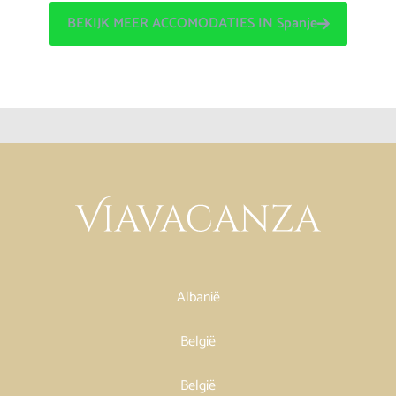
BEKIJK MEER ACCOMODATIES IN Spanje
Albanië
België
België