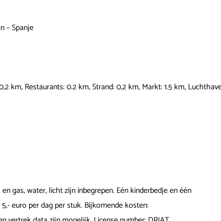
en – Spanje
0,2 km, Restaurants: 0.2 km, Strand: 0,2 km, Markt: 1.5 km, Luchthav
 gas, water, licht zijn inbegrepen. Eén kinderbedje en één
 5,- euro per dag per stuk. Bijkomende kosten:
en vertrek data zijn mogelijk. License number: DRIAT