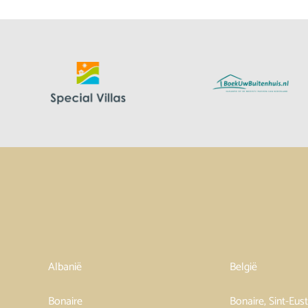
Albanië
België
Bonaire
Bonaire, Sint-Eus