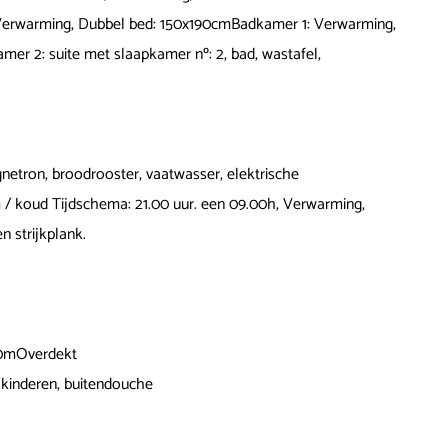
Verwarming, Dubbel bed: 150x190cmBadkamer 1: Verwarming,
er 2: suite met slaapkamer nº: 2, bad, wastafel,
agnetron, broodrooster, vaatwasser, elektrische
m / koud Tijdschema: 21.00 uur. een 09.00h, Verwarming,
n strijkplank.
80mOverdekt
r kinderen, buitendouche