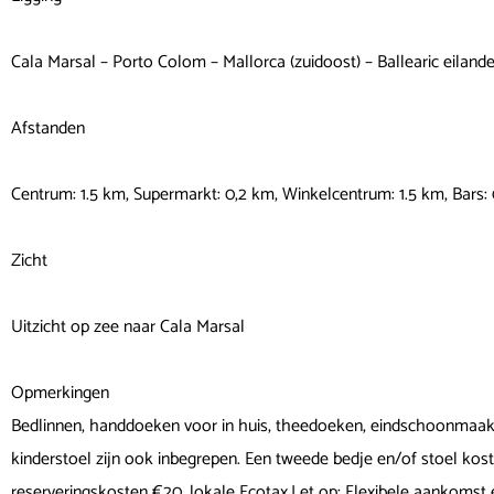
Cala Marsal – Porto Colom – Mallorca (zuidoost) – Ballearic eiland
Afstanden
Centrum: 1.5 km, Supermarkt: 0,2 km, Winkelcentrum: 1.5 km, Bars: 
Zicht
Uitzicht op zee naar Cala Marsal
Opmerkingen
Bedlinnen, handdoeken voor in huis, theedoeken, eindschoonmaak en
kinderstoel zijn ook inbegrepen. Een tweede bedje en/of stoel kost
reserveringskosten €20, lokale Ecotax.Let op: Flexibele aankomst 