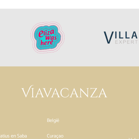
België
tatius en Saba
Curaçao