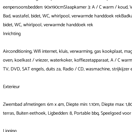
eenpersoonsbedden: 90x190cmSlaapkamer 3: A / C warm / koud, 
Bad, wastafel, bidet, WC, whirlpool, verwarmde handdoek rekBadkam
bidet, WC, whirlpool, verwarmde handdoek rek
Inrichting
Airconditioning, Wifi internet, kluis, verwarming, gas kookplaat, m
oven, koelkast / vriezer, waterkoker, koffiezetapparaat, A / C war
TV, DVD, SAT engels, duits za, Radio / CD, wasmachine, strijkijzer e
Exterieur
Zwembad afmetingen: 6m x 4m, Diepte min: 1.10m, Diepte max: 1,
terras, Buiten eethoek, Ligbedden: 8, Portable bbq, Speelgoed voo
Ligging