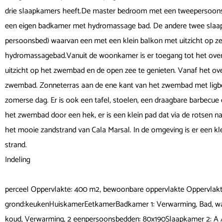
drie slaapkamers heeft.De master bedroom met een tweepersoonsbe
een eigen badkamer met hydromassage bad. De andere twee slaap
persoonsbed) waarvan een met een klein balkon met uitzicht op 
hydromassagebad.Vanuit de woonkamer is er toegang tot het overd
uitzicht op het zwembad en de open zee te genieten. Vanaf het ov
zwembad. Zonneterras aan de ene kant van het zwembad met ligbe
zomerse dag. Er is ook een tafel, stoelen, een draagbare barbecue e
het zwembad door een hek, er is een klein pad dat via de rotsen 
het mooie zandstrand van Cala Marsal. In de omgeving is er een kl
strand.
Indeling
perceel Oppervlakte: 400 m2, bewoonbare oppervlakte Oppervlak
grond:keukenHuiskamerEetkamerBadkamer 1: Verwarming, Bad, wasta
koud, Verwarming, 2 eenpersoonsbedden: 80x190Slaapkamer 2: A 