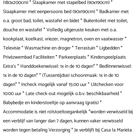
(180x200cm) * Slaapkamer met stapelbed (90x190cm) *
Slaapkamer met eenpersoons bed (90x190cm) * Badkamer met
o.a. groot bad, toilet, wastafel en bidet * Buitentoilet met toilet,
douche en wastafel * Volledig uitgeruste keuken met o.a.
kookplaat, koelkast, vriezer, magnetron, oven en vaatwasser *
Televisie * Wasmachine en droger * Terrastuin * Ligbedden *
Privézwembad Faciliteiten * Parkeerplaats * Kinderspeelplaats
Extra's * Handdoekenwissel: 1x in de 10 dagen* * Bedlinnenwissel:
1x in de 10 dagen* * (Tussentijdse) schoonmaak: 1x in de 10
dagen* * Incheck mogelijk vanaf 15:00 uur * Uitchecken voor
10:00 uur * Late check-out mogelijk o.b.v. beschikbaarheid *
Babybedje en kinderstoeltje op aanvraag (gratis) *
Accommodatie is niet rolstoeltoegankelijk *worden verwisseld bij
een verblijf van langer dan 7 dagen, kunnen vaker verwisseld
worden tegen betaling Verzorging * Je verblijft bij Casa la Marieta