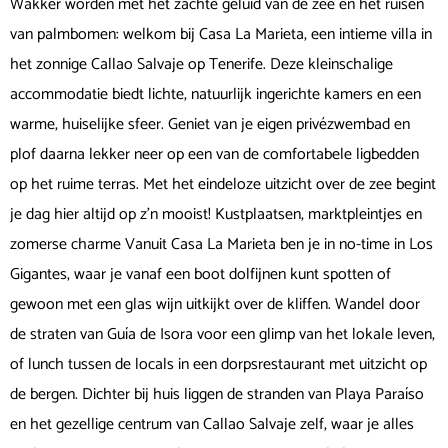
Wakker worden met het zachte geluid van de zee en het ruisen
van palmbomen: welkom bij Casa La Marieta, een intieme villa in
het zonnige Callao Salvaje op Tenerife. Deze kleinschalige
accommodatie biedt lichte, natuurlijk ingerichte kamers en een
warme, huiselijke sfeer. Geniet van je eigen privézwembad en
plof daarna lekker neer op een van de comfortabele ligbedden
op het ruime terras. Met het eindeloze uitzicht over de zee begint
je dag hier altijd op z’n mooist! Kustplaatsen, marktpleintjes en
zomerse charme Vanuit Casa La Marieta ben je in no-time in Los
Gigantes, waar je vanaf een boot dolfijnen kunt spotten of
gewoon met een glas wijn uitkijkt over de kliffen. Wandel door
de straten van Guía de Isora voor een glimp van het lokale leven,
of lunch tussen de locals in een dorpsrestaurant met uitzicht op
de bergen. Dichter bij huis liggen de stranden van Playa Paraíso
en het gezellige centrum van Callao Salvaje zelf, waar je alles