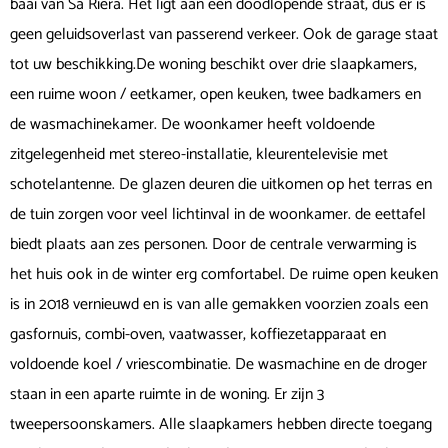
baai van Sa Riera. Het ligt aan een doodlopende straat, dus er is
geen geluidsoverlast van passerend verkeer. Ook de garage staat
tot uw beschikking.De woning beschikt over drie slaapkamers,
een ruime woon / eetkamer, open keuken, twee badkamers en
de wasmachinekamer. De woonkamer heeft voldoende
zitgelegenheid met stereo-installatie, kleurentelevisie met
schotelantenne. De glazen deuren die uitkomen op het terras en
de tuin zorgen voor veel lichtinval in de woonkamer. de eettafel
biedt plaats aan zes personen. Door de centrale verwarming is
het huis ook in de winter erg comfortabel. De ruime open keuken
is in 2018 vernieuwd en is van alle gemakken voorzien zoals een
gasfornuis, combi-oven, vaatwasser, koffiezetapparaat en
voldoende koel / vriescombinatie. De wasmachine en de droger
staan in een aparte ruimte in de woning. Er zijn 3
tweepersoonskamers. Alle slaapkamers hebben directe toegang