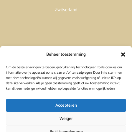
Zwitserland
Vakantiehuis in Spanje huren
Beheer toestemming
Om de beste ervaringen te bieden, gebruiken wij technologieën zoals cookies om
Vakantiehuis in Frankrijk huren
informatie over je apparaat op te slaan en/of te raadplegen. Door in te stemmen
met deze technologieën kunnen wij gegevens zoals surfgedrag of unieke ID's op
deze site verwerken. Als je geen toestemming geeft of uw toestemming intrekt,
Vakantiehuis in Griekenland huren
kan dit een nadelige invloed hebben op bepaalde functies en mogelijkheden.
Accepteren
Weiger
Bekijk voorkeuren