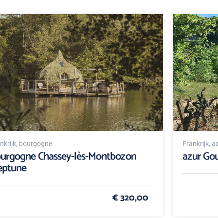
nkrijk
, bourgogne
Frankrijk
, a
urgogne Chassey-lès-Montbozon
azur Gou
eptune
€ 320,00