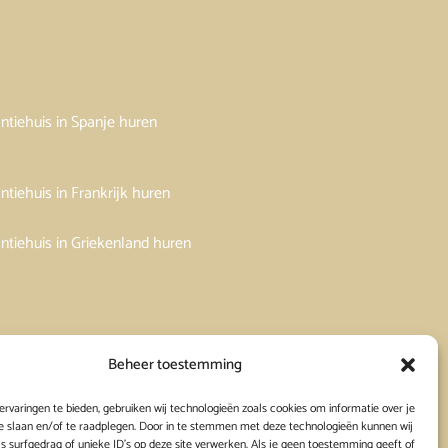
ntiehuis in Spanje huren
ntiehuis in Frankrijk huren
ntiehuis in Griekenland huren
Beheer toestemming
rvaringen te bieden, gebruiken wij technologieën zoals cookies om informatie over je
e slaan en/of te raadplegen. Door in te stemmen met deze technologieën kunnen wij
s surfgedrag of unieke ID's op deze site verwerken. Als je geen toestemming geeft of