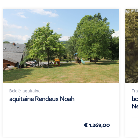
België
, aquitaine
Fra
aquitaine Rendeux Noah
bo
N
€ 1.269,00