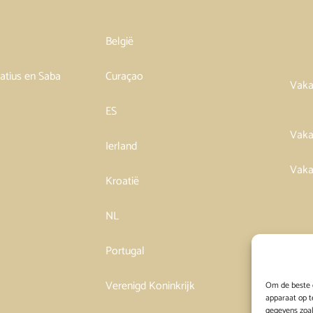
België
tatius en Saba
Curaçao
Vaka
ES
Vaka
Ierland
Vaka
Kroatië
NL
Portugal
Verenigd Koninkrijk
Om de beste e
apparaat op t
gegevens zoal