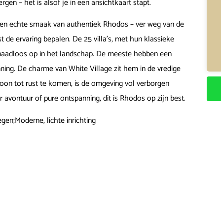
en – het is alsof je in een ansichtkaart stapt.
t een echte smaak van authentiek Rhodos – ver weg van de
st de ervaring bepalen. De 25 villa’s, met hun klassieke
 naadloos op in het landschap. De meeste hebben een
nning. De charme van White Village zit hem in de vredige
ewoon tot rust te komen, is de omgeving vol verborgen
 avontuur of pure ontspanning, dit is Rhodos op zijn best.
egen;Moderne, lichte inrichting