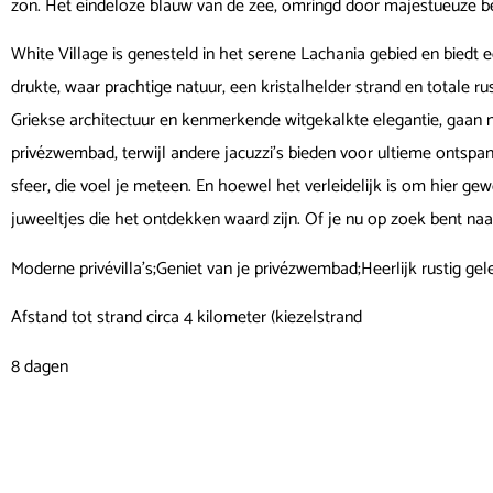
zon. Het eindeloze blauw van de zee, omringd door majestueuze berg
White Village is genesteld in het serene Lachania gebied en bied
drukte, waar prachtige natuur, een kristalhelder strand en totale ru
Griekse architectuur en kenmerkende witgekalkte elegantie, gaan
privézwembad, terwijl andere jacuzzi’s bieden voor ultieme ontspa
sfeer, die voel je meteen. En hoewel het verleidelijk is om hier g
juweeltjes die het ontdekken waard zijn. Of je nu op zoek bent naar
Moderne privévilla’s;Geniet van je privézwembad;Heerlijk rustig gel
Afstand tot strand circa 4 kilometer (kiezelstrand
8 dagen