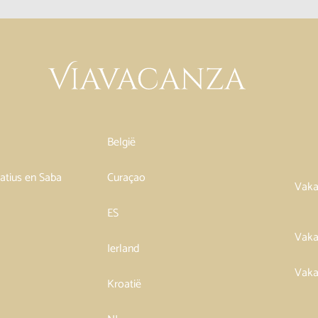
België
tatius en Saba
Curaçao
Vaka
ES
Vaka
Ierland
Vaka
Kroatië