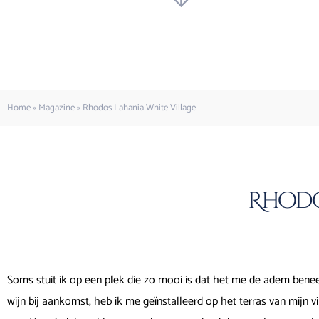
Home
»
Magazine
»
Rhodos Lahania White Village
Rhodo
Soms stuit ik op een plek die zo mooi is dat het me de adem beneem
wijn bij aankomst, heb ik me geïnstalleerd op het terras van mijn v