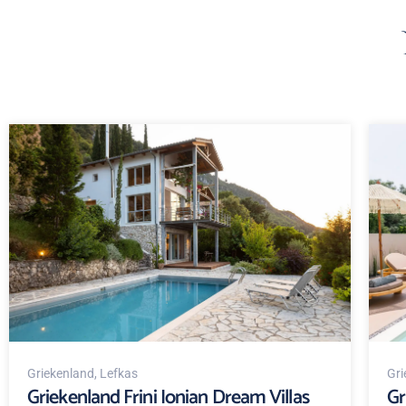
Griekenland
, Lefkas
Gri
Griekenland Frini Ionian Dream Villas
Gr