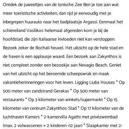
Ontdek de juweeltjes van de Ionische Zee Ben je toe aan wat
meer toeristische activiteiten, dan rijd je eenvoudig met je
inbegrepen huurauto naar het badplaatsje Argassi. Eenmaal het
schiereiland Vasilikos helemaal afgereden kom je bij de
hoofdstad, die zijn Italiaanse invloeden niet kan verstoppen.
Bezoek zeker de Bochali heuvel. Het uitzicht op de hele stad en
de haven is een applausje waard. Een bezoek aan Zakynthos is
niet compleet zonder een bezoekje aan Nevagio Beach. Geniet
van het uitzicht op het beroemde scheepswrak en maak
vakantieherinneringen voor het leven. Ligging Liuba Houses * Op
500 meter van zandstrand Gerakas * Op 500 meter van
restaurants * Op 3 kilometer van winkels/supermarkt * Op 15
kilometer van centrum Zakynthos-Stad * Op 17 kilometer van de
luchthaven Kamers * 2-kamervilla Agathi met privézwembad
(max. 2 volwassenen + 2 kinderen <12 jaar) * Slaapkamer met 2-