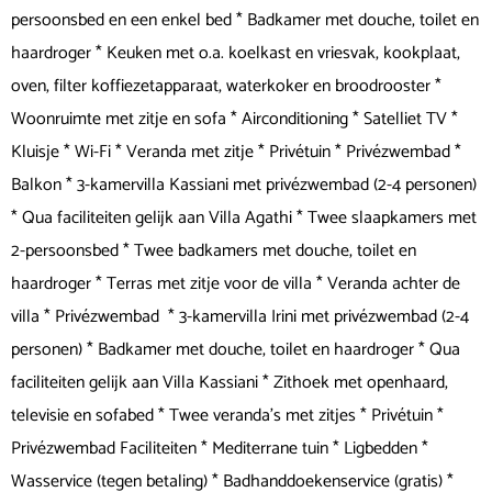
persoonsbed en een enkel bed * Badkamer met douche, toilet en
haardroger * Keuken met o.a. koelkast en vriesvak, kookplaat,
oven, filter koffiezetapparaat, waterkoker en broodrooster *
Woonruimte met zitje en sofa * Airconditioning * Satelliet TV *
Kluisje * Wi-Fi * Veranda met zitje * Privétuin * Privézwembad *
Balkon * 3-kamervilla Kassiani met privézwembad (2-4 personen)
* Qua faciliteiten gelijk aan Villa Agathi * Twee slaapkamers met
2-persoonsbed * Twee badkamers met douche, toilet en
haardroger * Terras met zitje voor de villa * Veranda achter de
villa * Privézwembad * 3-kamervilla Irini met privézwembad (2-4
personen) * Badkamer met douche, toilet en haardroger * Qua
faciliteiten gelijk aan Villa Kassiani * Zithoek met openhaard,
televisie en sofabed * Twee veranda's met zitjes * Privétuin *
Privézwembad Faciliteiten * Mediterrane tuin * Ligbedden *
Wasservice (tegen betaling) * Badhanddoekenservice (gratis) *