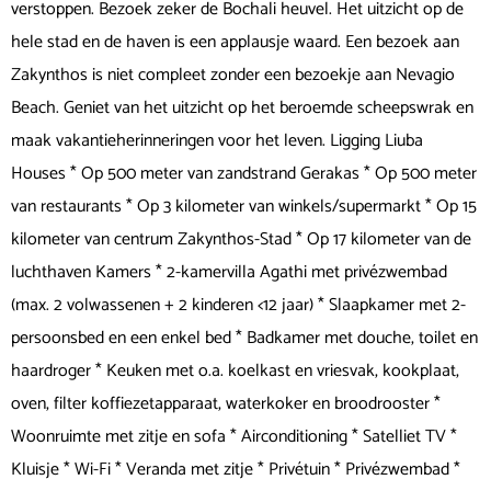
verstoppen. Bezoek zeker de Bochali heuvel. Het uitzicht op de
hele stad en de haven is een applausje waard. Een bezoek aan
Zakynthos is niet compleet zonder een bezoekje aan Nevagio
Beach. Geniet van het uitzicht op het beroemde scheepswrak en
maak vakantieherinneringen voor het leven. Ligging Liuba
Houses * Op 500 meter van zandstrand Gerakas * Op 500 meter
van restaurants * Op 3 kilometer van winkels/supermarkt * Op 15
kilometer van centrum Zakynthos-Stad * Op 17 kilometer van de
luchthaven Kamers * 2-kamervilla Agathi met privézwembad
(max. 2 volwassenen + 2 kinderen <12 jaar) * Slaapkamer met 2-
persoonsbed en een enkel bed * Badkamer met douche, toilet en
haardroger * Keuken met o.a. koelkast en vriesvak, kookplaat,
oven, filter koffiezetapparaat, waterkoker en broodrooster *
Woonruimte met zitje en sofa * Airconditioning * Satelliet TV *
Kluisje * Wi-Fi * Veranda met zitje * Privétuin * Privézwembad *