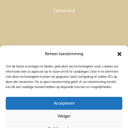
Zwitserland
Vakantiehuis in Spanje huren
Beheer toestemming
Om de beste ervaringen te bieden, gebruiken wij technologieën zoals cookies om
Vakantiehuis in Frankrijk huren
informatie over je apparaat op te slaan en/of te raadplegen. Door in te stemmen
met deze technologieën kunnen wij gegevens zoals surfgedrag of unieke ID's op
deze site verwerken. Als je geen toestemming geeft of uw toestemming intrekt,
Vakantiehuis in Griekenland huren
kan dit een nadelige invloed hebben op bepaalde functies en mogelijkheden.
Accepteren
Weiger