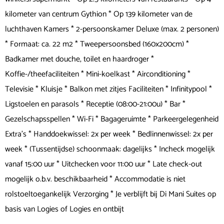
kilometer van centrum Gythion * Op 139 kilometer van de
luchthaven Kamers * 2-persoonskamer Deluxe (max. 2 personen)
* Formaat: ca. 22 m2 * Tweepersoonsbed (160x200cm) *
Badkamer met douche, toilet en haardroger *
Koffie-/theefaciliteiten * Mini-koelkast * Airconditioning *
Televisie * Kluisje * Balkon met zitjes Faciliteiten * Infinitypool *
Ligstoelen en parasols * Receptie (08:00-21:00u) * Bar *
Gezelschapsspellen * Wi-Fi * Bagageruimte * Parkeergelegenheid
Extra's * Handdoekwissel: 2x per week * Bedlinnenwissel: 2x per
week * (Tussentijdse) schoonmaak: dagelijks * Incheck mogelijk
vanaf 15:00 uur * Uitchecken voor 11:00 uur * Late check-out
mogelijk o.b.v. beschikbaarheid * Accommodatie is niet
rolstoeltoegankelijk Verzorging * Je verblijft bij Di Mani Suites op
basis van Logies of Logies en ontbijt