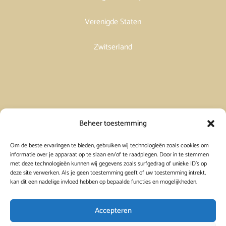
Verenigde Staten
Zwitserland
Vakantiehuis in Spanje huren
Beheer toestemming
Om de beste ervaringen te bieden, gebruiken wij technologieën zoals cookies om
Vakantiehuis in Frankrijk huren
informatie over je apparaat op te slaan en/of te raadplegen. Door in te stemmen
met deze technologieën kunnen wij gegevens zoals surfgedrag of unieke ID's op
deze site verwerken. Als je geen toestemming geeft of uw toestemming intrekt,
Vakantiehuis in Griekenland huren
kan dit een nadelige invloed hebben op bepaalde functies en mogelijkheden.
Accepteren