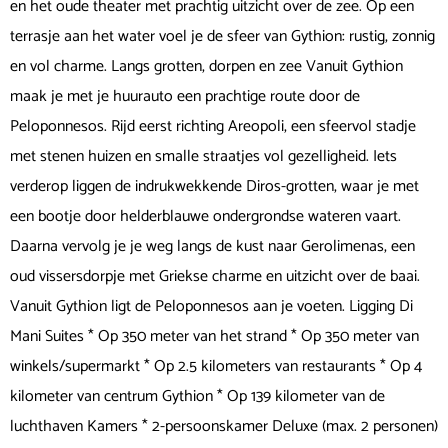
en het oude theater met prachtig uitzicht over de zee. Op een
terrasje aan het water voel je de sfeer van Gythion: rustig, zonnig
en vol charme. Langs grotten, dorpen en zee Vanuit Gythion
maak je met je huurauto een prachtige route door de
Peloponnesos. Rijd eerst richting Areopoli, een sfeervol stadje
met stenen huizen en smalle straatjes vol gezelligheid. Iets
verderop liggen de indrukwekkende Diros-grotten, waar je met
een bootje door helderblauwe ondergrondse wateren vaart.
Daarna vervolg je je weg langs de kust naar Gerolimenas, een
oud vissersdorpje met Griekse charme en uitzicht over de baai.
Vanuit Gythion ligt de Peloponnesos aan je voeten. Ligging Di
Mani Suites * Op 350 meter van het strand * Op 350 meter van
winkels/supermarkt * Op 2.5 kilometers van restaurants * Op 4
kilometer van centrum Gythion * Op 139 kilometer van de
luchthaven Kamers * 2-persoonskamer Deluxe (max. 2 personen)