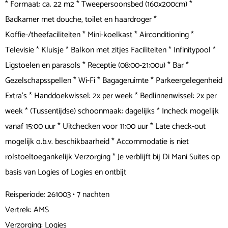
* Formaat: ca. 22 m2 * Tweepersoonsbed (160x200cm) *
Badkamer met douche, toilet en haardroger *
Koffie-/theefaciliteiten * Mini-koelkast * Airconditioning *
Televisie * Kluisje * Balkon met zitjes Faciliteiten * Infinitypool *
Ligstoelen en parasols * Receptie (08:00-21:00u) * Bar *
Gezelschapsspellen * Wi-Fi * Bagageruimte * Parkeergelegenheid
Extra's * Handdoekwissel: 2x per week * Bedlinnenwissel: 2x per
week * (Tussentijdse) schoonmaak: dagelijks * Incheck mogelijk
vanaf 15:00 uur * Uitchecken voor 11:00 uur * Late check-out
mogelijk o.b.v. beschikbaarheid * Accommodatie is niet
rolstoeltoegankelijk Verzorging * Je verblijft bij Di Mani Suites op
basis van Logies of Logies en ontbijt
Reisperiode: 261003 • 7 nachten
Vertrek: AMS
Verzorging: Logies