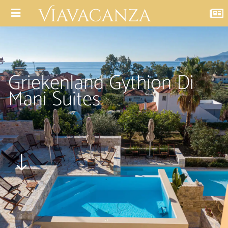
Griekenland Gythion Di
Mani Suites