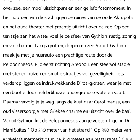
over zee, een mooi uitzichtpunt en een geliefd fotomoment. In
het noorden van de stad liggen de ruïnes van de oude Akropolis
en het oude theater met prachtig uitzicht over de zee. Op een
terrasje aan het water voel je de sfeer van Gythion: rustig, zonnig
en vol charme. Langs grotten, dorpen en zee Vanuit Gythion
maak je met je huurauto een prachtige route door de
Peloponnesos. Rijd eerst richting Areopoli, een sfeervol stadje
met stenen huizen en smalle straatjes vol gezelligheid. Iets
verderop liggen de indrukwekkende Diros-grotten, waar je met
een bootje door helderblauwe ondergrondse wateren vaart.
Daarna vervolg je je weg langs de kust naar Gerolimenas, een
oud vissersdorpje met Griekse charme en uitzicht over de baai.
Vanuit Gythion ligt de Peloponnesos aan je voeten. Ligging Di
Mani Suites * Op 350 meter van het strand * Op 350 meter van
winkels/supermarkt * Op 2.5 kilometers van restaurants * Op 4