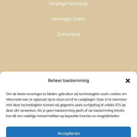
Verenigd Koninkrijk
Verenigde Staten
Zwitserland
Vakantiehuis in Spanje huren
Beheer toestemming
Om de beste ervaringen te bieden, gebruiken wij technologieën zoals cookies om
Vakantiehuis in Frankrijk huren
informatie over je apparaat op te slaan en/of te raadplegen. Door in te stemmen
met deze technologieën kunnen wij gegevens zoals surfgedrag of unieke ID's op
deze site verwerken. Als je geen toestemming geeft of uw toestemming intrekt,
Vakantiehuis in Griekenland huren
kan dit een nadelige invloed hebben op bepaalde functies en mogelijkheden.
Accepteren