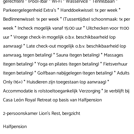
gerechten) * (Pool-)bar * Wi-Fi * Wasservice * Tennisbaan *
Parkeergelegenheid Extra's * Handdoekwissel: 1x per week *
Bedlinnenwissel: 1x per week * (Tussentijdse) schoonmaak: 1x per
week * Incheck mogelijk vanaf 15:00 uur * Uitchecken voor 11:00
uur * Vroege check-in mogelijk o.b.v. beschikbaarheid (op
aanvraag) * Late check-out mogelijk o.b.v. beschikbaarheid (op
aanvraag, tegen betaling) * Sauna (tegen betaling) * Massages
(tegen betaling) * Yoga en pilates (tegen betaling) * Fietsverhuur
(tegen betaling) * Golfbaan nabijgelegen (tegen betaling) * Adults
Only (16+) * Huisdieren zijn toegestaan (op aanvraag) *
Accommodatie is rolstoeltoegankelijk Verzorging * Je verblijft bij
Casa León Royal Retreat op basis van Halfpension
2-persoonskamer Lion’s Rest, bergzicht
Halfpension