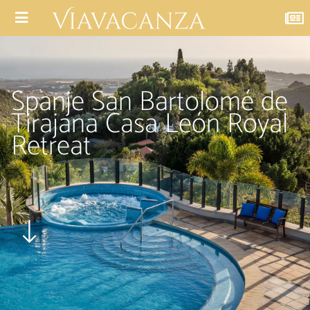
Spanje San Bartolomé de
Tirajana Casa León Royal
Retreat