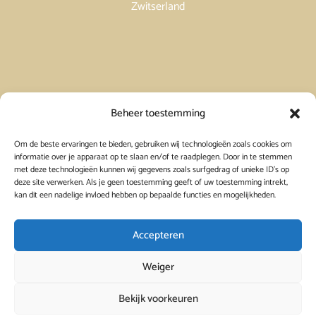
Zwitserland
Vakantiehuis in Spanje huren
Beheer toestemming
Om de beste ervaringen te bieden, gebruiken wij technologieën zoals cookies om
Vakantiehuis in Frankrijk huren
informatie over je apparaat op te slaan en/of te raadplegen. Door in te stemmen
met deze technologieën kunnen wij gegevens zoals surfgedrag of unieke ID's op
deze site verwerken. Als je geen toestemming geeft of uw toestemming intrekt,
Vakantiehuis in Griekenland huren
kan dit een nadelige invloed hebben op bepaalde functies en mogelijkheden.
Accepteren
Weiger
Bekijk voorkeuren
© 2026
Viavacanza