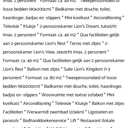
(max. 2 personen) * Formaat: ca. 49 m2 * Tweepersoonsbed of
losse bedden (90x200cm) * Badkamer met douche, toilet,
haardroger, badjas en -slippers * Mini koelkast * Airconditioning *
Televisie * Kluisje * 2-persoonskamer Lion’s Dream, tuinzicht
(max. 2 personen) * Formaat: ca. 49 m2 * Qua faciliteiten gelijk
aan 2-persoonskamer Lion’s Rest * Terras met zitjes * 2-
persoonskamer Lion’s View, zeezicht (max. 2 personen) *
Formaat: ca. 49 m2 * Qua faciliteiten gelijk aan 2-persoonskamer
Lion’s Rest * Balkon met zitjes * Suite Lion’s Kingdom (1-3
personen) * Formaat: ca. 80 m2 * Tweepersoonsbed of losse
bedden (90x200cm) * Badkamer met douche, toilet, haardroger,
badjas en -slippers * Woonruimte met (extra) sofabed * Mini
koelkast * Airconditioning * Televisie * Kluisje * Balkon met zitjes
Faciliteiten * (Verwarmd) zwembad (20x6m) * Ligstoelen en
parasols * Badhanddoekenservice * Lift * Restaurant (lokale