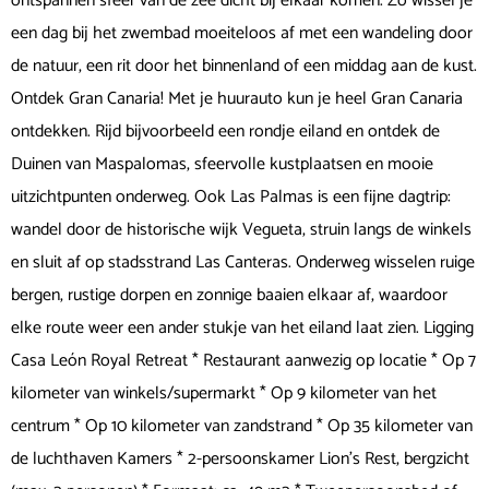
ontspannen sfeer van de zee dicht bij elkaar komen. Zo wissel je
een dag bij het zwembad moeiteloos af met een wandeling door
de natuur, een rit door het binnenland of een middag aan de kust.
Ontdek Gran Canaria! Met je huurauto kun je heel Gran Canaria
ontdekken. Rijd bijvoorbeeld een rondje eiland en ontdek de
Duinen van Maspalomas, sfeervolle kustplaatsen en mooie
uitzichtpunten onderweg. Ook Las Palmas is een fijne dagtrip:
wandel door de historische wijk Vegueta, struin langs de winkels
en sluit af op stadsstrand Las Canteras. Onderweg wisselen ruige
bergen, rustige dorpen en zonnige baaien elkaar af, waardoor
elke route weer een ander stukje van het eiland laat zien. Ligging
Casa León Royal Retreat * Restaurant aanwezig op locatie * Op 7
kilometer van winkels/supermarkt * Op 9 kilometer van het
centrum * Op 10 kilometer van zandstrand * Op 35 kilometer van
de luchthaven Kamers * 2-persoonskamer Lion’s Rest, bergzicht