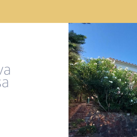
va
sa