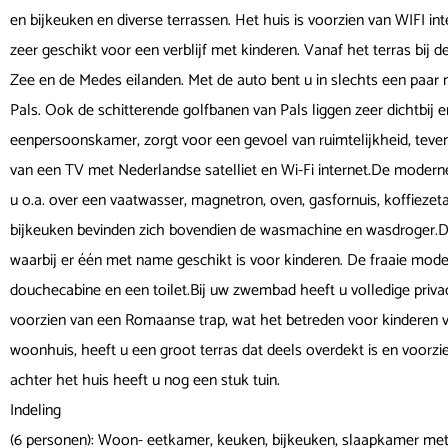
en bijkeuken en diverse terrassen. Het huis is voorzien van WIFI in
zeer geschikt voor een verblijf met kinderen. Vanaf het terras bij
Zee en de Medes eilanden. Met de auto bent u in slechts een paar 
Pals. Ook de schitterende golfbanen van Pals liggen zeer dichtbij
eenpersoonskamer, zorgt voor een gevoel van ruimtelijkheid, tevens
van een TV met Nederlandse satelliet en Wi-Fi internet.De modern
u o.a. over een vaatwasser, magnetron, oven, gasfornuis, koffiezet
bijkeuken bevinden zich bovendien de wasmachine en wasdroger.De 
waarbij er één met name geschikt is voor kinderen. De fraaie mod
douchecabine en een toilet.Bij uw zwembad heeft u volledige priva
voorzien van een Romaanse trap, wat het betreden voor kinderen v
woonhuis, heeft u een groot terras dat deels overdekt is en voorzi
achter het huis heeft u nog een stuk tuin.
Indeling
(6 personen): Woon- eetkamer, keuken, bijkeuken, slaapkamer met