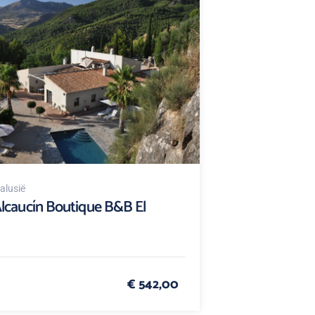
alusië
lcaucín Boutique B&B El
€ 542,00