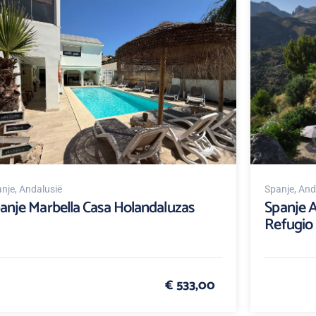
nje
, Andalusië
Spanje
, And
anje Marbella Casa Holandaluzas
Spanje A
Refugio
€ 533,00