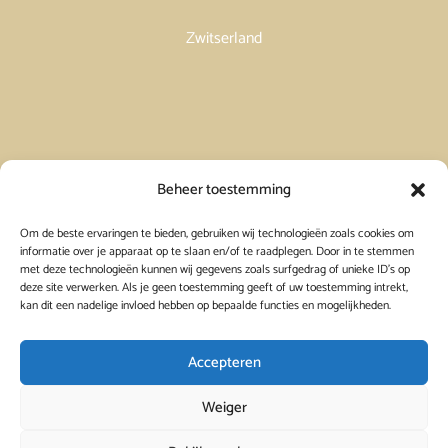
Zwitserland
Vakantiehuis in Spanje huren
Beheer toestemming
Om de beste ervaringen te bieden, gebruiken wij technologieën zoals cookies om
Vakantiehuis in Frankrijk huren
informatie over je apparaat op te slaan en/of te raadplegen. Door in te stemmen
met deze technologieën kunnen wij gegevens zoals surfgedrag of unieke ID's op
deze site verwerken. Als je geen toestemming geeft of uw toestemming intrekt,
Vakantiehuis in Griekenland huren
kan dit een nadelige invloed hebben op bepaalde functies en mogelijkheden.
Accepteren
Weiger