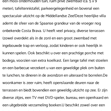
een mooi onderhouden tuin, ruim privé zwembad (ca. 5 x 9
meter), tafeltennistafel, parkeergelegenheid en bovenal een
spectaculair uitzicht op de Middellandse Zee!Deze heerlijke villa
ademt de sfeer van de Spaanse grandeur van de vroeger nog
onbekende Costa Brava. U heeft veel privacy, diverse terrassen
(zowel overdekt als in de zon) en een groot zwembad met
ingebouwde trap en verloop, zodat kinderen er ook heerlijk in
kunnen spelen. Ook beschikt u over een prachtige porche met
bodega, voorzien van extra koelkast. Een lange tafel met stoelen
en een barbecue verzekert u van een geweldige plek om buiten
te lunchen, te dineren in de avondzon en uiteraard te borrelen.De
woonkamer is zeer ruim, heeft openslaande deuren naar de
terrassen en biedt bovendien een geweldig uitzicht op zee. Er zijn
diverse zitjes, een TV met DVD-speler, bureau, een openhaard en
een uitgebreide verzameling boeken.U beschikt zowel over een