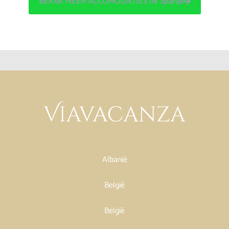
BEKIJK MEER ACCOMODATIES IN Spanje
Albanië
België
België