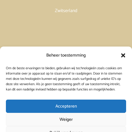
Zwitserland
Vakantiehuis in Spanje huren
Beheer toestemming
Om de beste ervaringen te bieden, gebruiken wij technologieën zoals cookies om
Vakantiehuis in Frankrijk huren
informatie over je apparaat op te slaan en/of te raadplegen. Door in te stemmen
met deze technologieën kunnen wij gegevens zoals surfgedrag of unieke ID's op
deze site verwerken. Als je geen toestemming geeft of uw toestemming intrekt,
Vakantiehuis in Griekenland huren
kan dit een nadelige invloed hebben op bepaalde functies en mogelijkheden.
Accepteren
Weiger