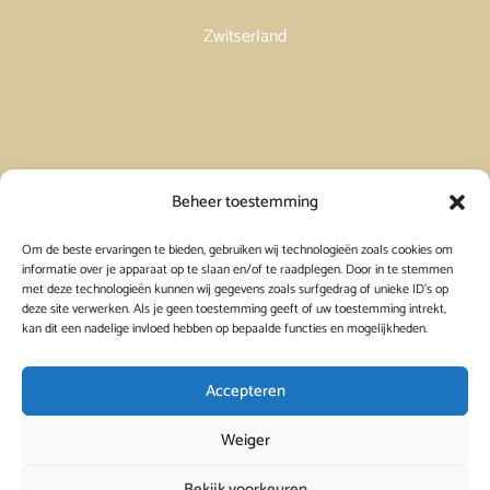
Zwitserland
Vakantiehuis in Spanje huren
Beheer toestemming
Om de beste ervaringen te bieden, gebruiken wij technologieën zoals cookies om
Vakantiehuis in Frankrijk huren
informatie over je apparaat op te slaan en/of te raadplegen. Door in te stemmen
met deze technologieën kunnen wij gegevens zoals surfgedrag of unieke ID's op
deze site verwerken. Als je geen toestemming geeft of uw toestemming intrekt,
Vakantiehuis in Griekenland huren
kan dit een nadelige invloed hebben op bepaalde functies en mogelijkheden.
Accepteren
Weiger
Bekijk voorkeuren