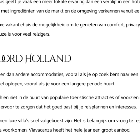
is geeft je vaak een meer lokale ervaring dan een verblijf in een hote
 met ingrediënten van de markt en de omgeving verkennen vanuit een
e vakantiehuis de mogelijkheid om te genieten van comfort, privacy en 
e is voor veel reizigers.
Noord Holland
ren dan andere accommodaties, vooral als je op zoek bent naar een l
l oplopen, vooral als je voor een langere periode huurt.
ien niet in de buurt van populaire toeristische attracties of voorzien
 ervoor te zorgen dat het goed past bij je reisplannen en interesses.
n luxe villa's snel volgeboekt zijn. Het is belangrijk om vroeg te re
te voorkomen. Viavacanza heeft het hele jaar een groot aanbod.