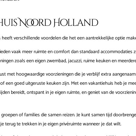
huis Noord Holland
 heeft verschillende voordelen die het een aantrekkelijke optie make
ieden vaak meer ruimte en comfort dan standaard accommodaties zo
ieningen zoals een eigen zwembad, jacuzzi, ruime keuken en meerder
rust met hoogwaardige voorzieningen die je verblijf extra aangenaa
of een goed uitgeruste keuken zijn. Met een vakantiehuis heb je meer fl
ijden bereidt, ontspant in je eigen ruimte, en geniet van de voorzien
r groepen of families die samen reizen. Je kunt samen tijd doorbreng
terug te trekken in je eigen privéruimte wanneer je dat wilt.