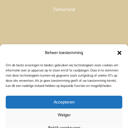
Zwitserland
Vakantiehuis in Spanje huren
Beheer toestemming
Om de beste ervaringen te bieden, gebruiken wij technologieën zoals cookies om
Vakantiehuis in Frankrijk huren
informatie over je apparaat op te slaan en/of te raadplegen. Door in te stemmen
met deze technologieën kunnen wij gegevens zoals surfgedrag of unieke ID's op
deze site verwerken. Als je geen toestemming geeft of uw toestemming intrekt,
Vakantiehuis in Griekenland huren
kan dit een nadelige invloed hebben op bepaalde functies en mogelijkheden.
Accepteren
Weiger
Bekijk voorkeuren