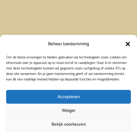
Vakantiehuis in Spanje huren
Beheer toestemming
Om de beste ervaringen te bieden, gebruiken wij technologieën zoals cookies om
Vakantiehuis in Frankrijk huren
informatie over je apparaat op te slaan en/of te raadplegen. Door in te stemmen
met deze technologieën kunnen wij gegevens zoals surfgedrag of unieke ID's op
deze site verwerken. Als je geen toestemming geeft of uw toestemming intrekt,
Vakantiehuis in Griekenland huren
kan dit een nadelige invloed hebben op bepaalde functies en mogelijkheden.
Accepteren
Weiger
Bekijk voorkeuren
© 2026
Viavacanza