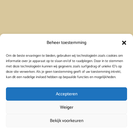
Vakantiehuis in Spanje huren
Beheer toestemming
Om de beste ervaringen te bieden, gebruiken wij technologieën zoals cookies om
Vakantiehuis in Frankrijk huren
informatie over je apparaat op te slaan en/of te raadplegen. Door in te stemmen
met deze technologieën kunnen wij gegevens zoals surfgedrag of unieke ID's op
deze site verwerken. Als je geen toestemming geeft of uw toestemming intrekt,
Vakantiehuis in Griekenland huren
kan dit een nadelige invloed hebben op bepaalde functies en mogelijkheden.
Accepteren
Weiger
Bekijk voorkeuren
© 2026
Viavacanza