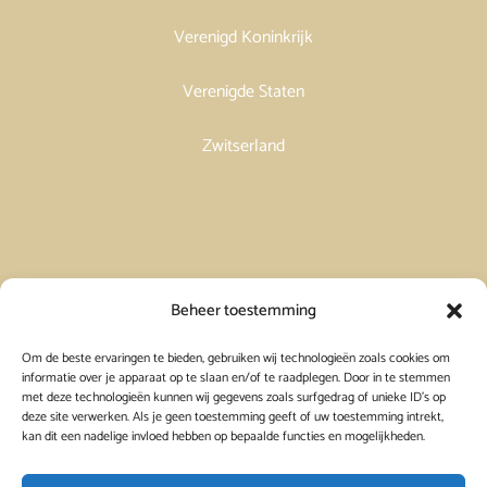
Verenigd Koninkrijk
Verenigde Staten
Zwitserland
Vakantiehuis in Spanje huren
Beheer toestemming
Om de beste ervaringen te bieden, gebruiken wij technologieën zoals cookies om
Vakantiehuis in Frankrijk huren
informatie over je apparaat op te slaan en/of te raadplegen. Door in te stemmen
met deze technologieën kunnen wij gegevens zoals surfgedrag of unieke ID's op
deze site verwerken. Als je geen toestemming geeft of uw toestemming intrekt,
Vakantiehuis in Griekenland huren
kan dit een nadelige invloed hebben op bepaalde functies en mogelijkheden.