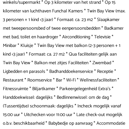
winkels/supermarkt * Op 3 kilometer van het strand * Op 15
kilometer van luchthaven Funchal Kamers * Twin Bay View (max.
3 personen + 1 kind <3 jaar) * Formaat: ca. 23 m2 * Slaapkamer
met tweepersoonsbed of twee eenpersoonsbedden * Badkamer
met bad, toilet en haardroger * Airconditioning * Televisie *
Minibar * Kluisje * Twin Bay View met balkon (2-3 personen + 1
kind <3 jaar) * Formaat: ca. 27 m2 * Qua faciliteiten gelijk aan
Twin Bay View * Balkon met zitjes Faciliteiten * Zwembad *
Ligbedden en parasols * Badhanddoekenservice * Receptie *
Restaurant * Roomservice * Bar * Wi-Fi * Wellnessfaciliteiten *
Fitnessruimte * Biljartkamer * Parkeergelegenheid Extra's *
Handdoekwissel: dagelijks * Bedlinnenwissel: om de dag *
(Tussentijdse) schoonmaak: dagelijks * Incheck mogelijk vanaf
15:00 uur * Uitchecken voor 11:00 uur * Late check-out mogelijk
o.b.v. beschikbaarheid * Babybedje op aanvraag * Accommodatie