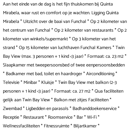
Aan het einde van de dag is het fijn thuiskomen bij Quinta
Mirabela, waar rust en comfort op je wachten. Ligging Quinta
Mirabela * Uitzicht over de baai van Funchal * Op 2 kilometer van
het centrum van Funchal * Op 2 kilometer van restaurants * Op 2
kilometer van winkels/supermarkt * Op 3 kilometer van het
strand * Op 15 kilometer van luchthaven Funchal Kamers * Twin
Bay View (max. 3 personen + 1 kind <3 jaar) * Formaat: ca. 23 m2 *
Slaapkamer met tweepersoonsbed of twee eenpersoonsbedden
* Badkamer met bad, toilet en haardroger * Airconditioning *
Televisie * Minibar * Kluisje * Twin Bay View met balkon (2-3
personen + 1 kind <3 jaar) * Formaat: ca. 27 m2 * Qua faciliteiten
gelijk aan Twin Bay View * Balkon met zitjes Faciliteiten *
Zwembad * Ligbedden en parasols * Badhanddoekenservice *
Receptie * Restaurant * Roomservice * Bar * Wi-Fi *
Wellnessfaciliteiten * Fitnessruimte * Biljartkamer *