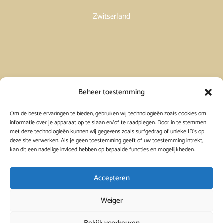
Zwitserland
Vakantiehuis in Spanje huren
Beheer toestemming
Om de beste ervaringen te bieden, gebruiken wij technologieën zoals cookies om
Vakantiehuis in Frankrijk huren
informatie over je apparaat op te slaan en/of te raadplegen. Door in te stemmen
met deze technologieën kunnen wij gegevens zoals surfgedrag of unieke ID's op
deze site verwerken. Als je geen toestemming geeft of uw toestemming intrekt,
Vakantiehuis in Griekenland huren
kan dit een nadelige invloed hebben op bepaalde functies en mogelijkheden.
Accepteren
Weiger
Bekijk voorkeuren