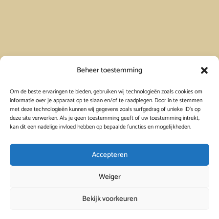
Vakantiehuis in Spanje huren
Beheer toestemming
Om de beste ervaringen te bieden, gebruiken wij technologieën zoals cookies om
Vakantiehuis in Frankrijk huren
informatie over je apparaat op te slaan en/of te raadplegen. Door in te stemmen
met deze technologieën kunnen wij gegevens zoals surfgedrag of unieke ID's op
deze site verwerken. Als je geen toestemming geeft of uw toestemming intrekt,
Vakantiehuis in Griekenland huren
kan dit een nadelige invloed hebben op bepaalde functies en mogelijkheden.
Accepteren
Weiger
Bekijk voorkeuren
© 2026
Viavacanza