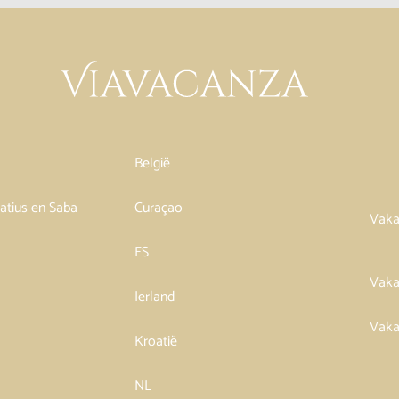
België
tatius en Saba
Curaçao
Vaka
ES
Vaka
Ierland
Vaka
Kroatië
NL