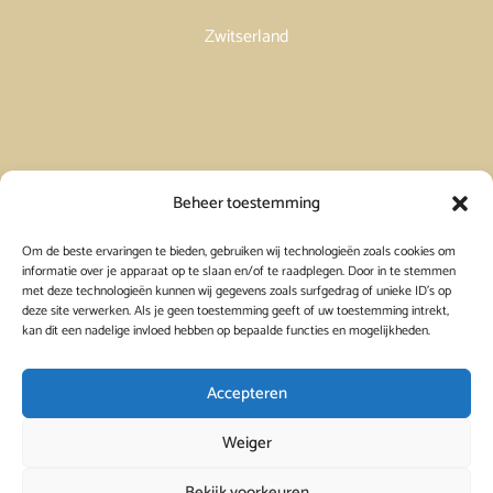
Zwitserland
Vakantiehuis in Spanje huren
Beheer toestemming
Om de beste ervaringen te bieden, gebruiken wij technologieën zoals cookies om
Vakantiehuis in Frankrijk huren
informatie over je apparaat op te slaan en/of te raadplegen. Door in te stemmen
met deze technologieën kunnen wij gegevens zoals surfgedrag of unieke ID's op
deze site verwerken. Als je geen toestemming geeft of uw toestemming intrekt,
Vakantiehuis in Griekenland huren
kan dit een nadelige invloed hebben op bepaalde functies en mogelijkheden.
Accepteren
Weiger
Bekijk voorkeuren