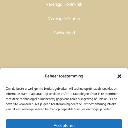
Verenigd Koninkrijk
Verenigde Staten
Zwitserland
Vakantiehuis in Spanje huren
Beheer toestemming
Om de beste ervaringen te bieden, gebruiken wij technologieën zoals cookies om
Vakantiehuis in Frankrijk huren
informatie over je apparaat op te slaan en/of te raadplegen. Door in te stemmen
met deze technologieën kunnen wij gegevens zoals surfgedrag of unieke ID's op
deze site verwerken. Als je geen toestemming geeft of uw toestemming intrekt,
Vakantiehuis in Griekenland huren
kan dit een nadelige invloed hebben op bepaalde functies en mogelijkheden.
Accepteren