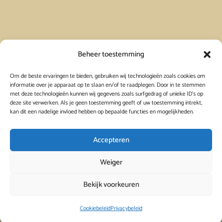
Vakantiehuis in Spanje huren
Beheer toestemming
Om de beste ervaringen te bieden, gebruiken wij technologieën zoals cookies om
Vakantiehuis in Frankrijk huren
informatie over je apparaat op te slaan en/of te raadplegen. Door in te stemmen
met deze technologieën kunnen wij gegevens zoals surfgedrag of unieke ID's op
deze site verwerken. Als je geen toestemming geeft of uw toestemming intrekt,
Vakantiehuis in Griekenland huren
kan dit een nadelige invloed hebben op bepaalde functies en mogelijkheden.
Accepteren
Weiger
Bekijk voorkeuren
© 2026
Viavacanza
Cookiebeleid
Privacybeleid
 - 
 - 
 - 
Privacybeleid
Cookiebeleid
Links
Contact