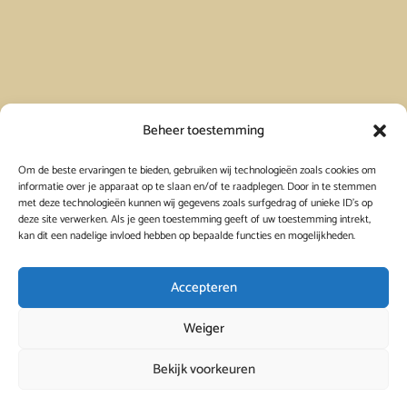
Vakantiehuis in Spanje huren
Beheer toestemming
Om de beste ervaringen te bieden, gebruiken wij technologieën zoals cookies om
Vakantiehuis in Frankrijk huren
informatie over je apparaat op te slaan en/of te raadplegen. Door in te stemmen
met deze technologieën kunnen wij gegevens zoals surfgedrag of unieke ID's op
deze site verwerken. Als je geen toestemming geeft of uw toestemming intrekt,
Vakantiehuis in Griekenland huren
kan dit een nadelige invloed hebben op bepaalde functies en mogelijkheden.
Accepteren
Weiger
Bekijk voorkeuren
© 2026
Viavacanza