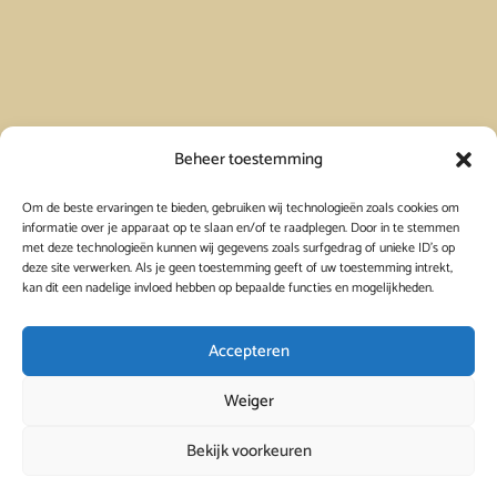
Vakantiehuis in Spanje huren
Beheer toestemming
Om de beste ervaringen te bieden, gebruiken wij technologieën zoals cookies om
Vakantiehuis in Frankrijk huren
informatie over je apparaat op te slaan en/of te raadplegen. Door in te stemmen
met deze technologieën kunnen wij gegevens zoals surfgedrag of unieke ID's op
deze site verwerken. Als je geen toestemming geeft of uw toestemming intrekt,
Vakantiehuis in Griekenland huren
kan dit een nadelige invloed hebben op bepaalde functies en mogelijkheden.
Accepteren
Weiger
Bekijk voorkeuren
© 2026
Viavacanza