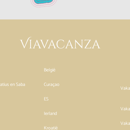
België
tatius en Saba
Curaçao
Vaka
ES
Vaka
Ierland
Vaka
Kroatië