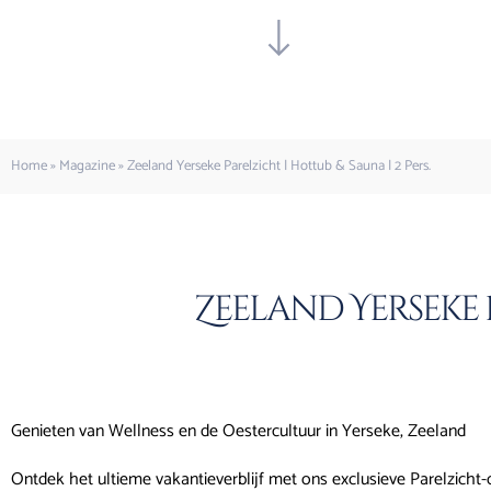
Home
»
Magazine
»
Zeeland Yerseke Parelzicht | Hottub & Sauna | 2 Pers.
Zeeland Yerseke P
Genieten van Wellness en de Oestercultuur in Yerseke, Zeeland
Ontdek het ultieme vakantieverblijf met ons exclusieve Parelzicht-