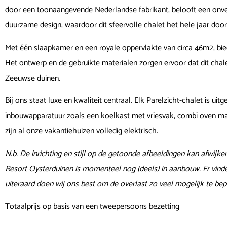
door een toonaangevende Nederlandse fabrikant, belooft een onver
duurzame design, waardoor dit sfeervolle chalet het hele jaar door
Met één slaapkamer en een royale oppervlakte van circa 46m2, bied
Het ontwerp en de gebruikte materialen zorgen ervoor dat dit cha
Zeeuwse duinen.
Bij ons staat luxe en kwaliteit centraal. Elk Parelzicht-chalet is uit
inbouwapparatuur zoals een koelkast met vriesvak, combi oven ma
zijn al onze vakantiehuizen volledig elektrisch.
N.b. De inrichting en stijl op de getoonde afbeeldingen kan afwijke
Resort Oysterduinen is momenteel nog (deels) in aanbouw. Er vin
uiteraard doen wij ons best om de overlast zo veel mogelijk te bep
Totaalprijs op basis van een tweepersoons bezetting