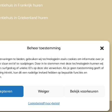
ntiehuis in Frankrijk huren
ntiehuis in Griekenland huren
Beheer toestemming
rvaringen te bieden, gebruiken wij technologieën zoals cookies om informatie over je
e slaan en/of te raadplegen. Door in te stemmen met deze technologieën kunnen wij
s surfgedrag of unieke ID's op deze site verwerken. Als je geen toestemming geeft of
g intrekt, kan dit een nadelige invloed hebben op bepaalde functies en
n.
epteren
Weiger
Bekijk voorkeuren
Cookiebeleid
Privacybeleid