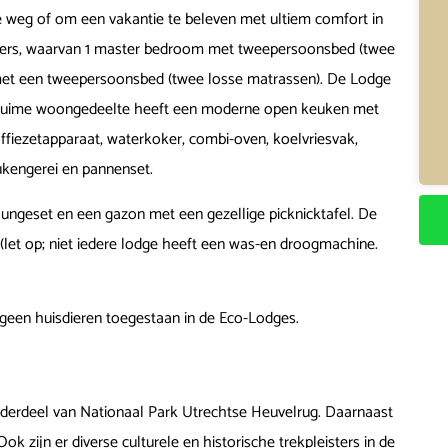
e weg of om een vakantie te beleven met ultiem comfort in
amers, waarvan 1 master bedroom met tweepersoonsbed (twee
met een tweepersoonsbed (twee losse matrassen). De Lodge
 ruime woongedeelte heeft een moderne open keuken met
ffiezetapparaat, waterkoker, combi-oven, koelvriesvak,
eukengerei en pannenset.
ungeset en een gazon met een gezellige picknicktafel. De
let op; niet iedere lodge heeft een was-en droogmachine.
n geen huisdieren toegestaan in de Eco-Lodges.
onderdeel van Nationaal Park Utrechtse Heuvelrug. Daarnaast
 zijn er diverse culturele en historische trekpleisters in de