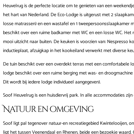
Heuvelrug is de perfecte locatie om te genieten van een weekendj
het hart van Nederland. De Eco-Lodge is uitgerust met 2 slaapk
losse matrassen) en een wastafel en 1 tweepersoonsslaapkamer 
beschikt over een ruime badkamer met WC en een losse WC. Het
mooi uitzicht naar buiten. De keuken is voorzien van: Nespresso ko
inductieplaat, afzuigkap in het kookeiland verwerkt met diverse k
De tuin beschikt over een overdekt terras met een comfortabele lo
lodge beschikt over een ruime berging met was- en droogmachine (
Dit wordt bij iedere lodge individueel aangegeven).
Soof Heuvelrug is een huisdiervrij park. In alle accommodaties zij
Natuur en omgeving
Soof ligt pal tegenover natuur-en recreatiegebied Kwintelooijen, 
ligt het tussen Veenendaal en Rhenen, beide een bezoekje waard. Ook