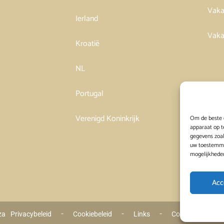
Vaka
Ierland
Vaka
Kroatië
NL
Portugal
Verenigd Koninkrijk
Om de beste e
apparaat op t
gegevens zoal
uw toestemmin
mogelijkhede
Acc
 - 
 - 
 - 
za
Privacybeleid
Cookiebeleid
Links
Contact