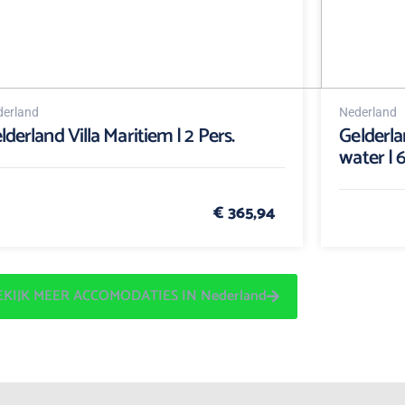
erland
Nederland
lderland Villa Maritiem | 2 Pers.
Gelderla
water | 6
€ 365,94
EKIJK MEER ACCOMODATIES IN Nederland