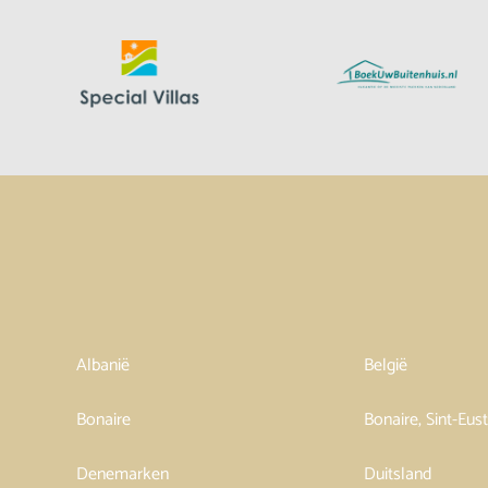
Albanië
België
Bonaire
Bonaire, Sint-Eus
Denemarken
Duitsland