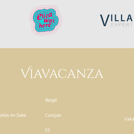
België
tatius en Saba
Curaçao
Vaka
ES