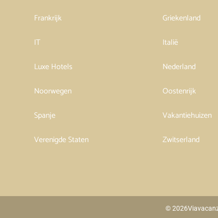
Frankrijk
Griekenland
IT
Italië
Luxe Hotels
Nederland
Noorwegen
Oostenrijk
Spanje
Vakantiehuizen
Verenigde Staten
Zwitserland
© 2026
Viavacan