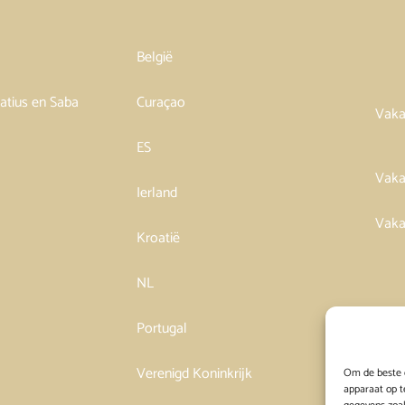
België
tatius en Saba
Curaçao
Vaka
ES
Vaka
Ierland
Vaka
Kroatië
NL
Portugal
Verenigd Koninkrijk
Om de beste e
apparaat op t