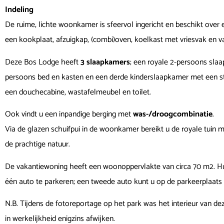
Indeling
De ruime, lichte woonkamer is sfeervol ingericht en beschikt over
een kookplaat, afzuigkap, (combi)oven, koelkast met vriesvak en v
Deze Bos Lodge heeft
3 slaapkamers
; een royale 2-persoons sl
persoons bed en kasten en een derde kinderslaapkamer met een s
een douchecabine, wastafelmeubel en toilet.
Ook vindt u een inpandige berging met
was-/droogcombinatie
.
Via de glazen schuifpui in de woonkamer bereikt u de royale tuin m
de prachtige natuur.
De vakantiewoning heeft een woonoppervlakte van circa 70 m2. Hui
één auto te parkeren; een tweede auto
kunt u op de parkeerplaats 
N.B. Tijdens de fotoreportage op het park was het interieur van dez
in werkelijkheid enigzins afwijken.