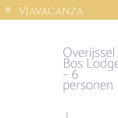
Overijssel
Bos Lodg
– 6
personen