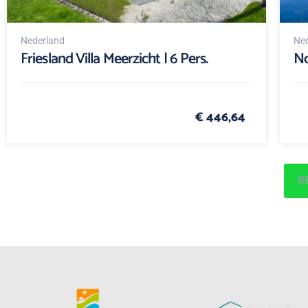
Nederland
Ned
Friesland Villa Meerzicht | 6 Pers.
No
€ 446,64
B