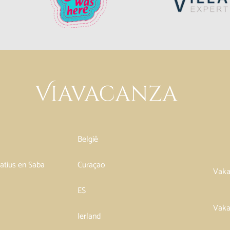
België
tatius en Saba
Curaçao
Vaka
ES
Vaka
Ierland