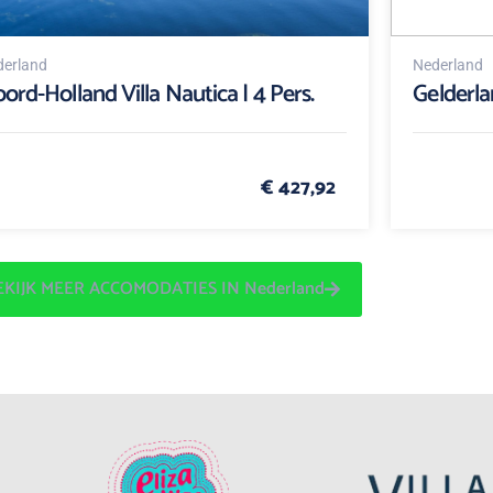
erland
Nederland
ord-Holland Villa Nautica | 4 Pers.
Gelderlan
€ 427,92
EKIJK MEER ACCOMODATIES IN Nederland