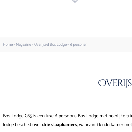
Home
»
Magazine
»
Overijssel Bos Lodge – 6 personen
Overijs
Bos Lodge C65 is een luxe 6-persoons Bos Lodge met heerlijke tui
lodge beschikt over
drie slaapkamers
, waarvan 1 kinderkamer met