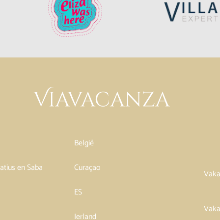
België
tatius en Saba
Curaçao
Vaka
ES
Vaka
Ierland