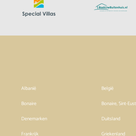
Albanië
België
Bonaire
Bonaire, Sint-Eus
Denemarken
Duitsland
Frankrijk
Griekenland