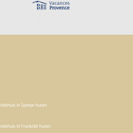
ntiehuis in Spanje huren
ntiehuis in Frankrijk huren