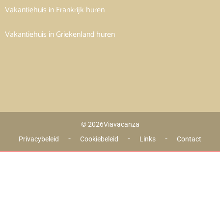
Vakantiehuis in Frankrijk huren
Vakantiehuis in Griekenland huren
© 2026
Viavacanza
 - 
 - 
 - 
Privacybeleid
Cookiebeleid
Links
Contact