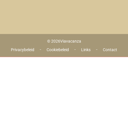
© 2026
Viavacanza
 - 
 - 
 - 
Privacybeleid
Cookiebeleid
Links
Contact