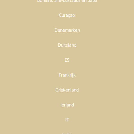
Bonaire, Sint-Eustatius en Saba
Curaçao
Denemarken
Duitsland
ES
Frankrijk
Griekenland
Ierland
IT