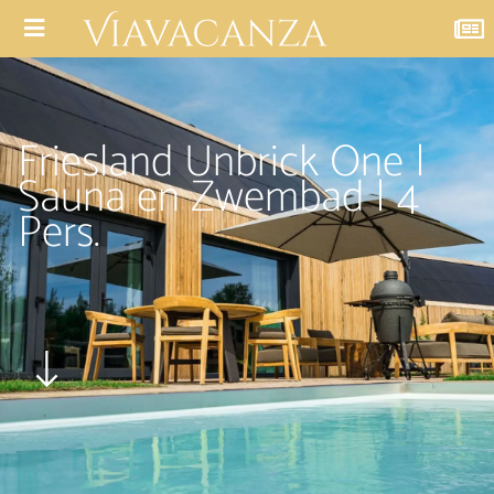
Friesland Unbrick One |
Sauna en Zwembad | 4
Pers.