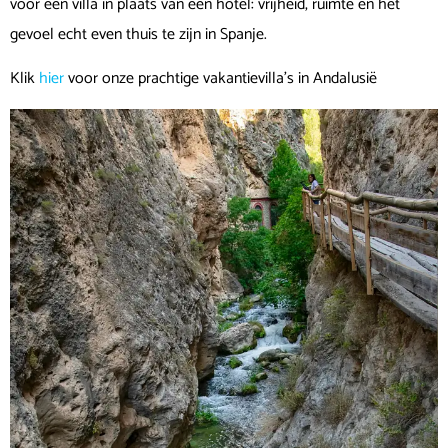
voor een villa in plaats van een hotel: vrijheid, ruimte en het
gevoel echt even thuis te zijn in Spanje.
Klik
hier
voor onze prachtige vakantievilla’s in Andalusië