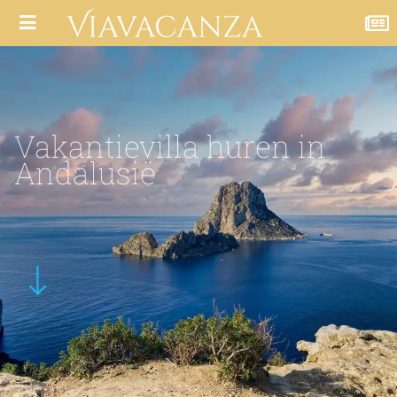
Vakantievilla huren in
Andalusië