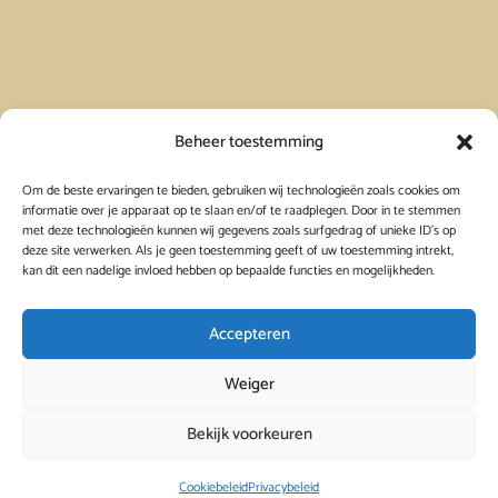
Vakantiehuis in Spanje huren
Beheer toestemming
Om de beste ervaringen te bieden, gebruiken wij technologieën zoals cookies om
Vakantiehuis in Frankrijk huren
informatie over je apparaat op te slaan en/of te raadplegen. Door in te stemmen
met deze technologieën kunnen wij gegevens zoals surfgedrag of unieke ID's op
deze site verwerken. Als je geen toestemming geeft of uw toestemming intrekt,
Vakantiehuis in Griekenland huren
kan dit een nadelige invloed hebben op bepaalde functies en mogelijkheden.
Accepteren
Weiger
Bekijk voorkeuren
© 2026
Viavacanza
 - 
 - 
 - 
Cookiebeleid
Privacybeleid
Privacybeleid
Cookiebeleid
Links
Contact