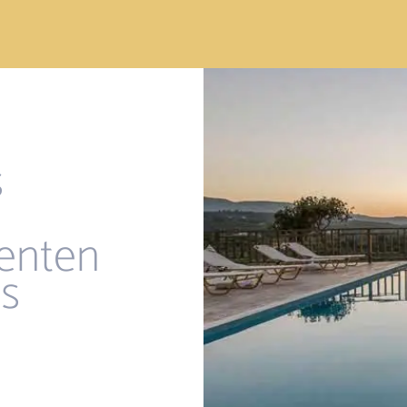
s
enten
is