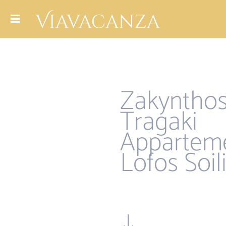
Zakyntho
Tragaki
Appartem
Lofos Soil