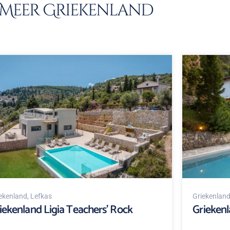
Meer Griekenland
ekenland
, Lefkas
Griekenlan
iekenland Ligia Teachers' Rock
Griekenl