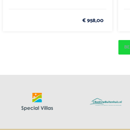
€ 958,00
BE