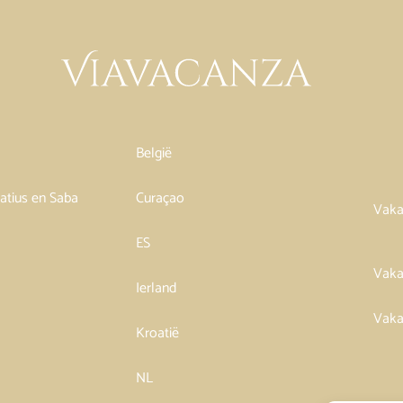
België
tatius en Saba
Curaçao
Vaka
ES
Vaka
Ierland
Vaka
Kroatië
NL